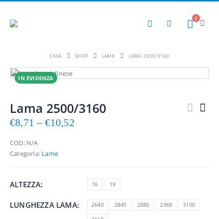
0
CTION
Acciaino RAPID STEEL ACTION
CASA
SHOP
LAME
LAMA 2500/3160
0
out of 5
€
99,95
IN EVIDENZA
T cm. 28
Acciaino piatto MULTICUT cm. 28
Lama 2500/3160
0
out of 5
€
145,58
€
8,71
–
€
10,52
N cm. 30
Acciaino ovale DICKORON cm. 30
COD:
N/A
0
out of 5
€
113,41
Categoria:
Lame
ALTEZZA
16
19
LUNGHEZZA LAMA
2640
2845
2880
2968
3100