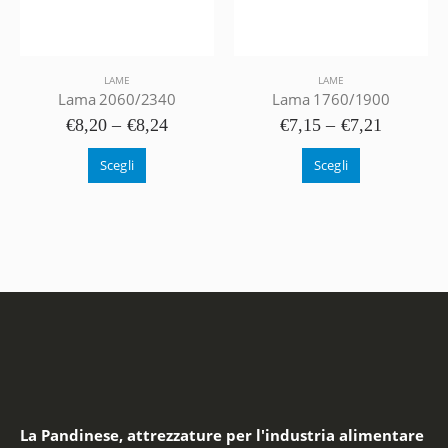
LAME
LAME
Lama 2060/2340
Lama 1760/1900
€
8,20
–
€
8,24
€
7,15
–
€
7,21
Scegli
Scegli
La Pandinese, attrezzature per l'industria alimentare